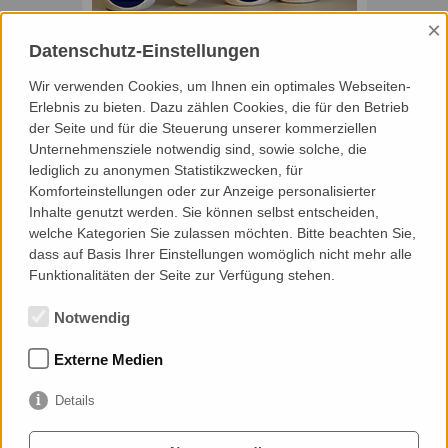
×
KONTAKT
Datenschutz-Einstellungen
Handke Bau GmbH
Nehmen Sie Kontakt zu uns auf, wir beraten Sie
Wir verwenden Cookies, um Ihnen ein optimales Webseiten-
gern.
Erlebnis zu bieten. Dazu zählen Cookies, die für den Betrieb
der Seite und für die Steuerung unserer kommerziellen
Unternehmensziele notwendig sind, sowie solche, die
Mehr erfahren ...
lediglich zu anonymen Statistikzwecken, für
Komforteinstellungen oder zur Anzeige personalisierter
Inhalte genutzt werden. Sie können selbst entscheiden,
welche Kategorien Sie zulassen möchten. Bitte beachten Sie,
dass auf Basis Ihrer Einstellungen womöglich nicht mehr alle
Funktionalitäten der Seite zur Verfügung stehen.
HANDKE BAU GMBH
Notwendig
Robert-Blum-Str. 3
01097 Dresden
Externe Medien
Telefon: 0351 27219-0
Telefax: 0351 27219-23
eMail:
Details