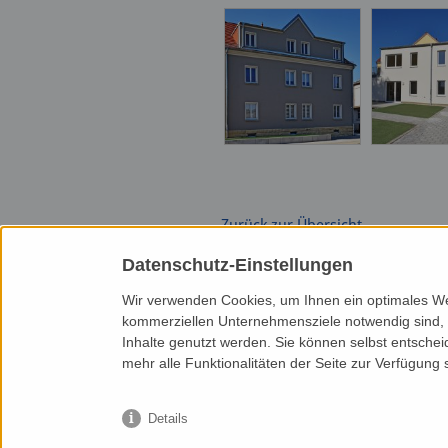
Zurück zur Übersicht
Datenschutz-Einstellungen
Wir verwenden Cookies, um Ihnen ein optimales Web
kommerziellen Unternehmensziele notwendig sind, so
Inhalte genutzt werden. Sie können selbst entschei
HANDKE BAU GMBH
mehr alle Funktionalitäten der Seite zur Verfügung 
Robert-Blum-Str. 3
01097 Dresden
Telefon: 0351 27219-0
Details
Telefax: 0351 27219-23
eMail: